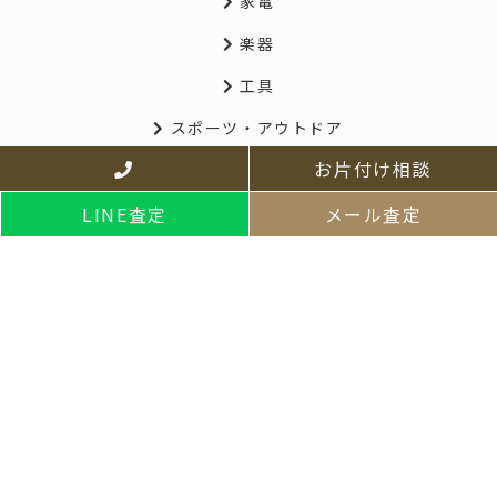
家電
楽器
工具
スポーツ・アウトドア
お片付け相談
釣り具・マリンスポーツ
自転車
LINE査定
メール査定
ホビーゲーム
生活雑貨
業務用品
その他サービス
家財片付け・小さなお引越し