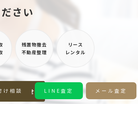
ください
取
残置物撤去
リース
取
不動産整理
レンタル
お問い合わせ
付け相談
LINE査定
メール査定