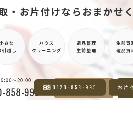
取・お片付け
ならおまかせ
小さな
ハウス
遺品整理
生前買
お引越し
クリーニング
生前整理
遺品買
:00～20:00
無料買取査定
0120-858-995
お片
0-858-995