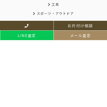
工具
スポーツ・アウトドア
釣り具・マリンスポーツ
お片付け相談
自転車
LINE査定
メール査定
ホビーゲーム
生活雑貨
業務用品
その他サービス
家財片付け・小さなお引越し
遺品整理・生前整理
ハウスクリーニング