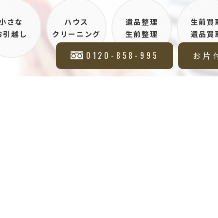
小さな
ハウス
遺品整理
生前買
お引越し
クリーニング
生前整理
遺品買
0120-858-995
お片
:00～20:00
無料買取査定
0-858-995
その他サービス
会社情
家財片付け・小さなお引越し
会社概
遺品整理・生前整理
よくある
ハウスクリーニング
お問い合