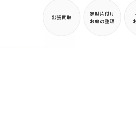
家財片付け
出張買取
お庭の整理
電話受付：9
012
買取
買取品目
買取品目
家具
買取情報
家電
買取の流れ
楽器