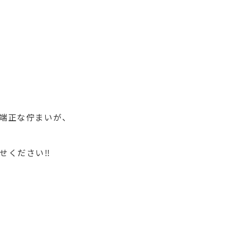
端正な佇まいが、
ください‼︎