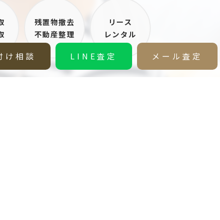
取
残置物撤去
リース
取
不動産整理
レンタル
付け相談
LINE査定
メール査定
お問い合わせ
報
要
ご質問
Company
わせ
会社情報